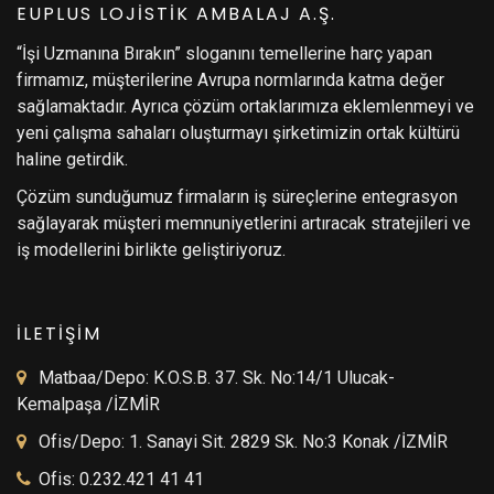
EUPLUS LOJİSTİK AMBALAJ A.Ş.
“İşi Uzmanına Bırakın” sloganını temellerine harç yapan
firmamız, müşterilerine Avrupa normlarında katma değer
sağlamaktadır. Ayrıca çözüm ortaklarımıza eklemlenmeyi ve
yeni çalışma sahaları oluşturmayı şirketimizin ortak kültürü
haline getirdik.
Çözüm sunduğumuz firmaların iş süreçlerine entegrasyon
sağlayarak müşteri memnuniyetlerini artıracak stratejileri ve
iş modellerini birlikte geliştiriyoruz.
İLETİŞİM
Matbaa/Depo: K.O.S.B. 37. Sk. No:14/1 Ulucak-
Kemalpaşa /İZMİR
Ofis/Depo: 1. Sanayi Sit. 2829 Sk. No:3 Konak /İZMİR
Ofis: 0.232.421 41 41