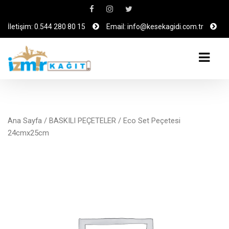
İletişim: 0.544 280 80 15
Email: info@kesekagidi.com.tr
Ana Sayfa
/
BASKILI PEÇETELER
/ Eco Set Peçetesi
24cmx25cm