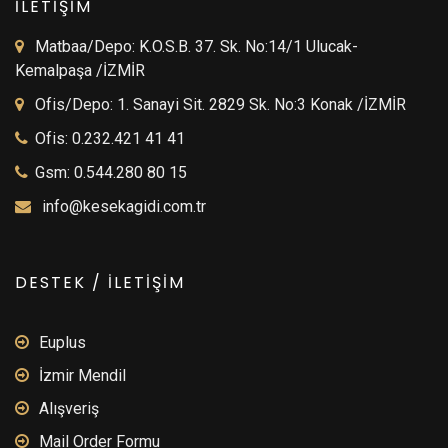
İLETİŞİM
Matbaa/Depo: K.O.S.B. 37. Sk. No:14/1 Ulucak-
Kemalpaşa /İZMİR
Ofis/Depo: 1. Sanayi Sit. 2829 Sk. No:3 Konak /İZMİR
Ofis: 0.232.421 41 41
Gsm: 0.544.280 80 15
info@kesekagidi.com.tr
DESTEK / İLETİŞİM
Euplus
İzmir Mendil
Alışveriş
Mail Order Formu