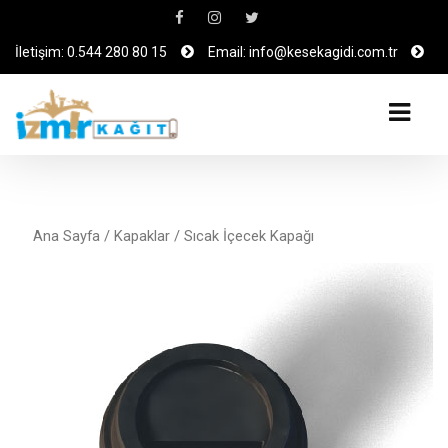
İletişim: 0.544 280 80 15
Email: info@kesekagidi.com.tr
Ana Sayfa
/
Kapaklar
/ Sıcak İçecek Kapağı