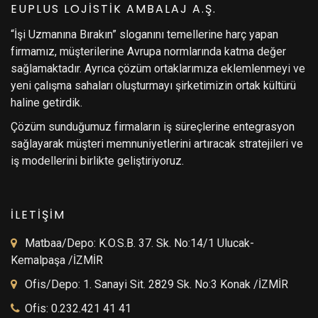
EUPLUS LOJİSTİK AMBALAJ A.Ş.
“İşi Uzmanına Bırakın” sloganını temellerine harç yapan
firmamız, müşterilerine Avrupa normlarında katma değer
sağlamaktadır. Ayrıca çözüm ortaklarımıza eklemlenmeyi ve
yeni çalışma sahaları oluşturmayı şirketimizin ortak kültürü
haline getirdik.
Çözüm sunduğumuz firmaların iş süreçlerine entegrasyon
sağlayarak müşteri memnuniyetlerini artıracak stratejileri ve
iş modellerini birlikte geliştiriyoruz.
İLETİŞİM
Matbaa/Depo: K.O.S.B. 37. Sk. No:14/1 Ulucak-
Kemalpaşa /İZMİR
Ofis/Depo: 1. Sanayi Sit. 2829 Sk. No:3 Konak /İZMİR
Ofis: 0.232.421 41 41