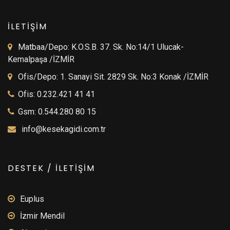
İLETİŞİM
Matbaa/Depo: K.O.S.B. 37. Sk. No:14/1 Ulucak-
Kemalpaşa /İZMİR
Ofis/Depo: 1. Sanayi Sit. 2829 Sk. No:3 Konak /İZMİR
Ofis: 0.232.421 41 41
Gsm: 0.544.280 80 15
info@kesekagidi.com.tr
DESTEK / İLETİŞİM
Euplus
İzmir Mendil